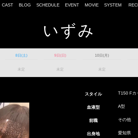
CAST
BLOG
SCHEDULE
EVENT
MOVIE
SYSTEM
REC
いずみ
8日(土)
9日(日)
10日(月)
未定
未定
未定
T150 F
スタイル
A型
血液型
その他
前職
愛知県
出身地