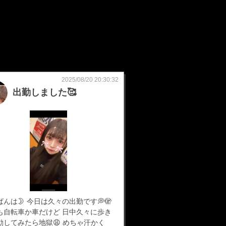
2025/08/20 20:30:32
出勤しました🥰
んは🌛 今日は久々の出勤です💭🫣
も自転車か車だけど 日中久々に歩き
動してみたら地獄😩 めちゃ汗かく