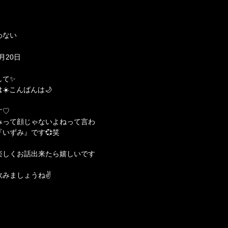
わない
1月20日
して✨
☀️こんばんは🌙
す♡
みって顔じゃないよねって言わ
『いずみ』です💞笑
楽しくお話出来たら嬉しいです
みましょうね✌️