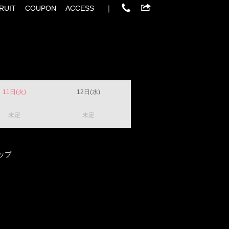
RUIT
COUPON
ACCESS
｜
11日(火)
12日(水)
未定
未定
カップ