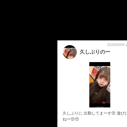
2026/05/04 
久しぶりのー
久しぶりに 出勤してまーす😚 遊び
ねー😚😚