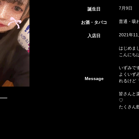
7月9日
誕生日
普通・吸
お酒・タバコ
2021年1
入店日
はじめま
こんにちは
いずみで
よくいず
Message
れるけど
皆さんと
♡
たくさん飲