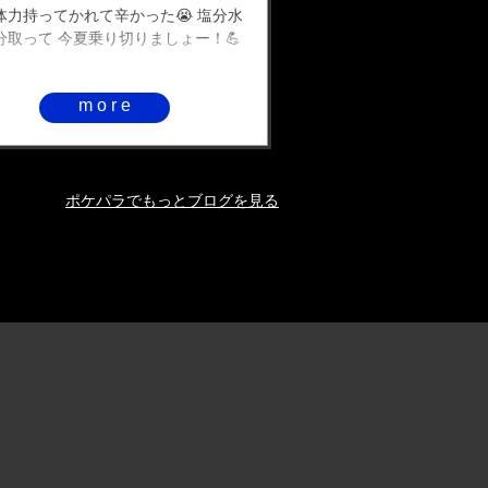
体力持ってかれて辛かった😭 塩分水
分取って 今夏乗り切りましょー！💪
more
ポケパラでもっとブログを見る