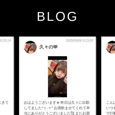
BLOG
20:35:24
2025/09/06 9:13:00
久々の🫶
にきて
おはようございます☀️ 昨日は久々に出勤
こんば
してましたᐡ т · т ᐡ お酒飲ませてくれて本
いつ
当にありがとうございました🥰 またお酒
で行