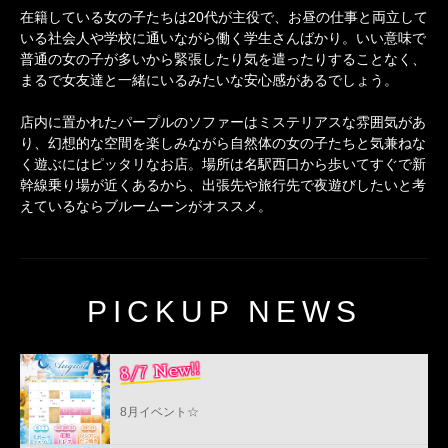
在籍している女の子たちは20代が主役で、お昼の仕事と両立して
いる社会人や学校に通いながら働く学生さんばかり。いい意味で
普通の女の子が多いから緊張したり気を遣ったりすることなく、
まるで女友達と一緒にいるみたいな安心感があるでしょう。
店内に置かれたパープルのソファーはミステリアスな雰囲気があ
り、幻想的な空間を楽しみながら自然体の女の子たちと気兼ねな
く遊ぶにはピッタリなお店。場所は名駅西口から歩いてすぐで新
幹線乗り場が近くあるから、出張先や旅行先で夜遊びしたいと考
えているならブルームーンがオススメ。
PICKUP NEWS
8/7 New!!
8月イベント☆