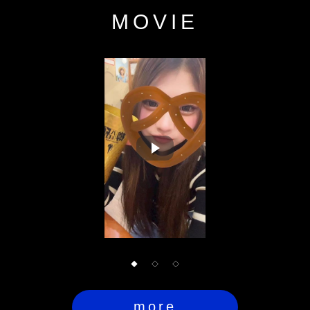
MOVIE
◆
◇
◇
more