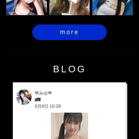
more
BLOG
💙みゆ💙
🚛
8月8日 10:28