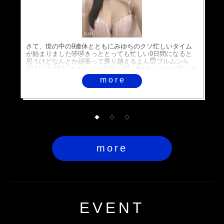
さて、世の中の9連休とともにみゆちのクソ忙しいタイム
が始まりました🤣🤣きっととっても忙しい9日間になると
思うけどなんとか頑張って乗り越えるよん😇ブルムンら
10.12.15は削られなければ出勤！13.14はボーイにお願いさ
れたら出勤🤲来客予定一個もなし崖っぷちキャバ嬢🤣🤣🤣
more
爆笑誰か予定ください🥹それではばいび😉
◆
◇
◇
more
EVENT