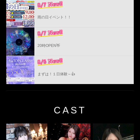
8/7 New!!
雨の日イベント！！
8/7 New!!
20時OPEN👋
8/6 New!!
まずは！１日体験～👍
CAST