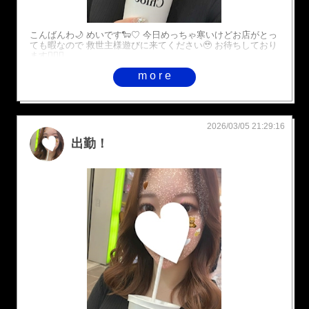
こんばんわ🌙 めいです🐑♡ 今日めっちゃ寒いけどお店がとっ
ても暇なので 救世主様遊びに来てください🥹 お待ちしており
ます🙇🏻‍♀️
more
2026/03/05 21:29:16
出勤！