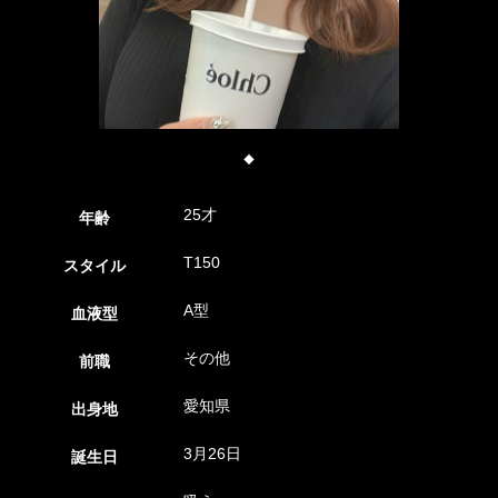
◆
25才
年齢
T150
スタイル
A型
血液型
その他
前職
愛知県
出身地
3月26日
誕生日