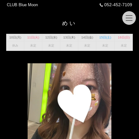
052-452-7109
CLUB Blue Moon
めい
10日(月)
11日(火)
12日(水)
13日(木)
14日(金)
15日(土)
16日(日)
休み
未定
未定
未定
未定
未定
未定