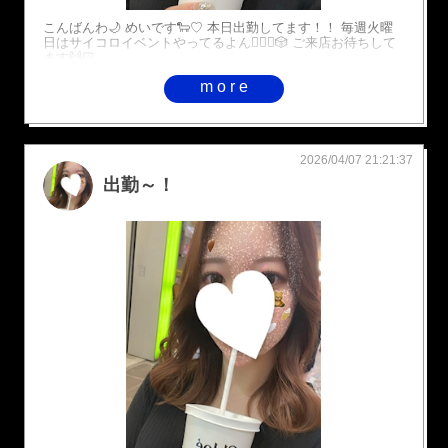
こんばんわ🌙 めいです🐑♡ 本日出勤してます！！ 毎週火曜
日はサイコロイベントやってるよん💁🏻‍♀️🎲 ご来店お待ちして
ます🙌🏻
more
2026/04/07 21:21:37
出勤～！