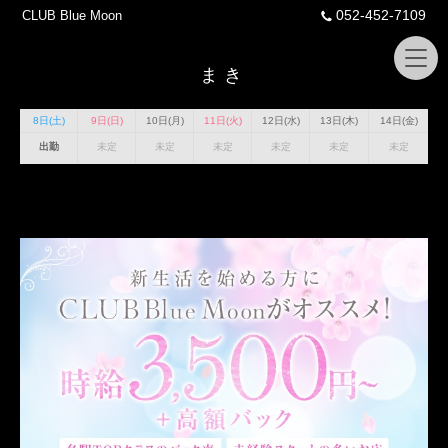
052-452-7109
CLUB Blue Moon
まき
8日(土)
9日(日)
10日(月)
11日(火)
12日(水)
13日(木)
14日(金)
出勤
未定
未定
未定
未定
未定
未定