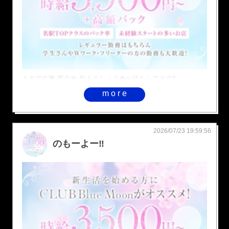
まきです💗 華金🍻 飲みましょう🍻お待ちしてます‼️
more
2026/07/23 19:59:56
のもーよー‼️