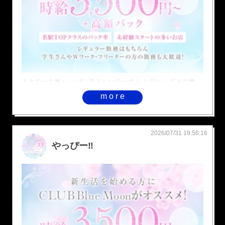
まきでーす💗 いっぱい飲みたいでーす！ お待ちしてます💗
more
2026/07/31 19:56:16
やっぴー‼️